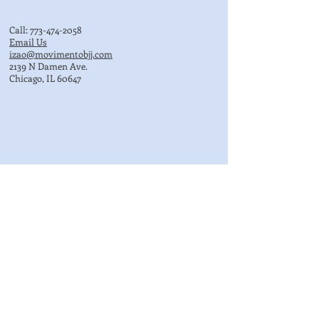
Call:
773-474-2058
Email Us
izao@movimentobjj.com
2139 N Damen Ave.
Chicago, IL 60647